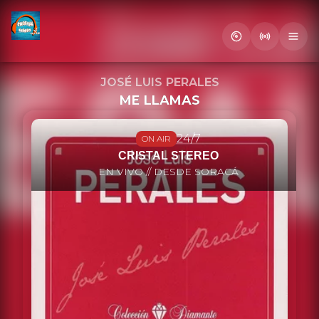
Letra
Letra no disponible
JOSÉ LUIS PERALES
ME LLAMAS
24/7
ON AIR
CRISTAL STEREO
EN VIVO // DESDE SORACÁ