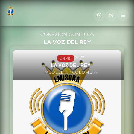
Letra
CONEXIÓN CON DIOS
LA VOZ DEL REY
24/7
ON AIR
LA VOZ DEL REY
MEDELLIN / COLOMBIA