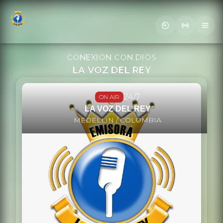
Letra
CONEXIÓN CON DIOS
LA VOZ DEL REY
24/7
ON AIR
LA VOZ DEL REY
MEDELLIN / COLOMBIA